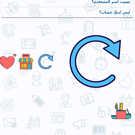
نسيت اسم المستخدم؟
ج
م
ليس لديك حساب؟
ي
ع
ا
ل
م
ن
ت
ج
ا
ت
ا
ل
م
ف
ض
ل
ة