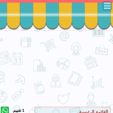
ا
ل
ق
ا
ئ
م
ة
ا
ل
ر
ئ
ي
س
ي
ة
ا
ل
س
و
ق
1 تقييم
القائمة الرئيسية