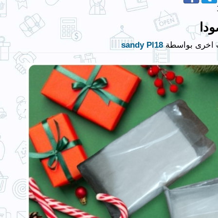
ودا
 اخرى بواسطة
sandy Pl18