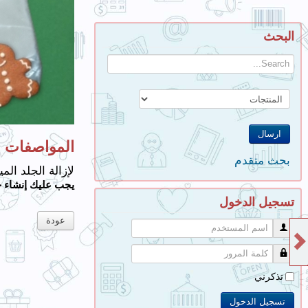
ا
ل
البحث
ت
ع
ل
ي
م
ا
ت
المواصفات
ق
بحث متقدم
و
لإزالة الجلد ال
ا
يجب عليك إنشاء 
ن
تسجيل الدخول
ي
عودة
ن
اسم المستخدم
ا
ل
كلمة المرور
م
تذكرني
ت
ج
تسجيل الدخول